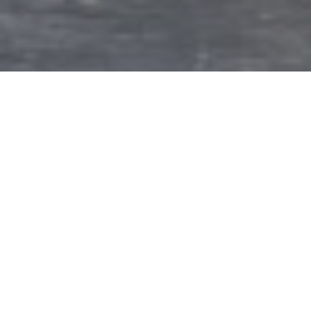
Lorem ipsum dolor sit amet, consetetur sadipscing elitr,
sed diam nonumy eirmod tempor invidunt ut labore et
dolore magna aliquyam erat, sed diam voluptua. At vero
eos et accusam et justo duo dolores et ea rebum. Stet
clita kasd gubergren, no sea takimata sanctus est Lorem
ipsum dolor sit amet.